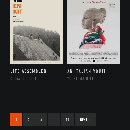
LIFE ASSEMBLED
AN ITALIAN YOUTH
DEGAVRE ÉLODIE
VOLPE MATHIEU
1
2
3
…
10
NEXT
›