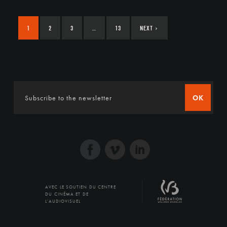
1
2
3
…
13
NEXT
›
OK
AVEC LE SOUTIEN DU CENTRE
DU CINÉMA ET DE
L'AUDIOVISUEL