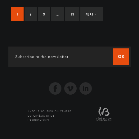
1
2
3
…
13
NEXT
›
OK
AVEC LE SOUTIEN DU CENTRE
DU CINÉMA ET DE
L'AUDIOVISUEL