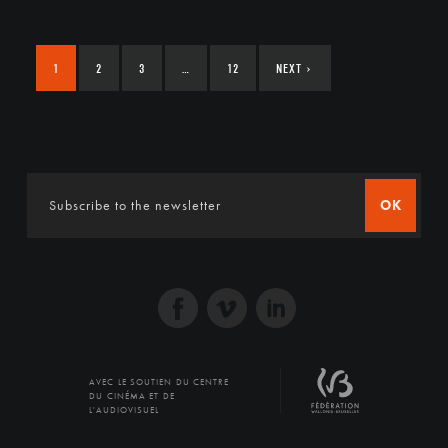
1
2
3
…
12
NEXT
›
OK
AVEC LE SOUTIEN DU CENTRE
DU CINÉMA ET DE
L'AUDIOVISUEL