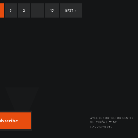
2
3
…
12
NEXT
›
AVEC LE SOUTIEN DU CENTRE
ubscribe
DU CINÉMA ET DE
L'AUDIOVISUEL