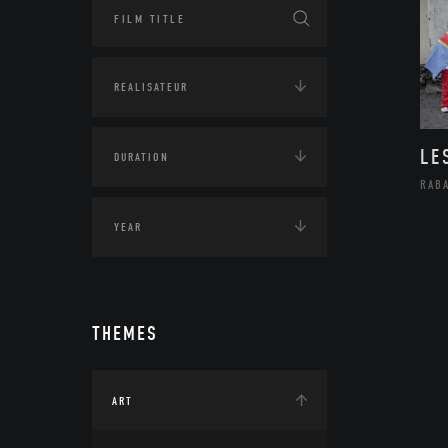
LE
RAB
THEMES
ART