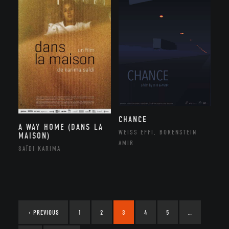
CHANCE
A WAY HOME (DANS LA
WEISS EFFI, BORENSTEIN
MAISON)
AMIR
SAÏDI KARIMA
‹
PREVIOUS
1
2
3
4
5
…