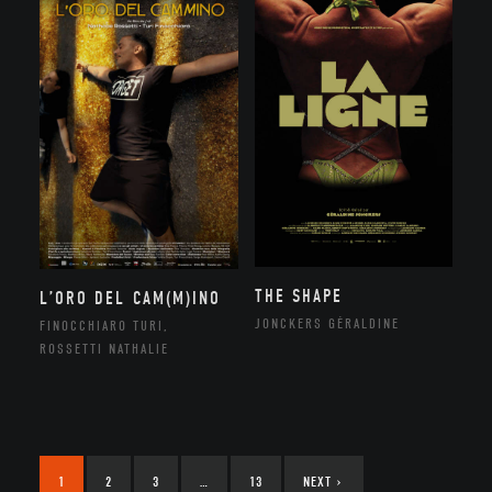
THE SHAPE
L’ORO DEL CAM(M)INO
JONCKERS GÉRALDINE
FINOCCHIARO TURI,
ROSSETTI NATHALIE
1
2
3
…
13
NEXT
›