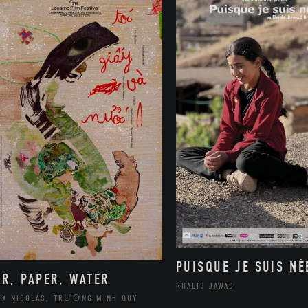
PUISQUE JE SUIS NÉ
IR, PAPER, WATER
RHALIB JAWAD
UX NICOLAS, TRƯƠNG MINH QUÝ