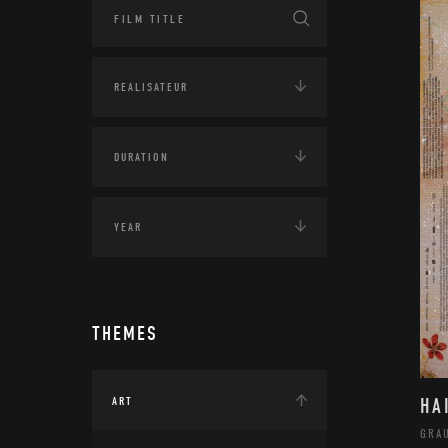
THEMES
HA
ART
GRA