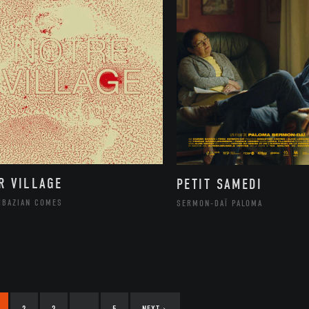
R VILLAGE
PETIT SAMEDI
HBAZIAN COMES
SERMON-DAÏ PALOMA
2
3
…
5
NEXT
›