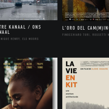
TRE KANAAL / ONS
L’ORO DEL CAM(M)IN
NAAL
FINOCCHIARO TURI, ROSSETTI 
INIQUE HENRY, ELS MOORS