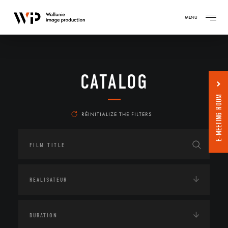
MENU
CATALOG
E-MEETING ROOM
RÉINITIALIZE THE FILTERS