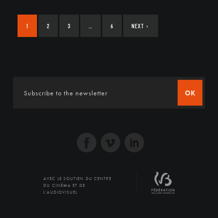
1
2
3
…
6
NEXT
›
OK
AVEC LE SOUTIEN DU CENTRE
DU CINÉMA ET DE
L'AUDIOVISUEL