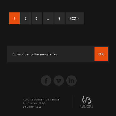
1
2
3
…
6
NEXT
›
OK
AVEC LE SOUTIEN DU CENTRE
DU CINÉMA ET DE
L'AUDIOVISUEL