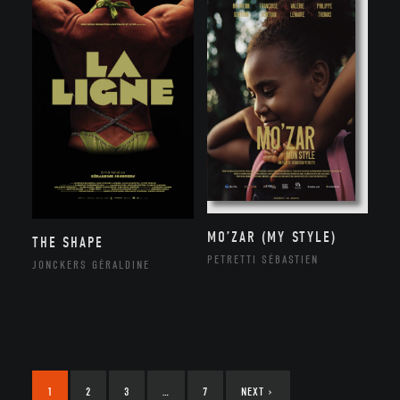
MO’ZAR (MY STYLE)
THE SHAPE
PETRETTI SÉBASTIEN
JONCKERS GÉRALDINE
1
2
3
…
7
NEXT
›