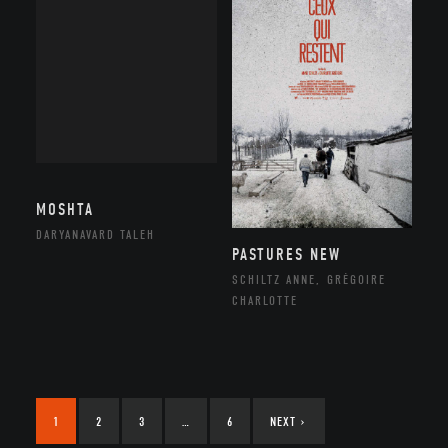
MOSHTA
DARYANAVARD TALEH
PASTURES NEW
SCHILTZ ANNE, GRÉGOIRE
CHARLOTTE
1
2
3
…
6
NEXT
›