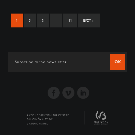
1
2
3
…
11
NEXT
›
OK
AVEC LE SOUTIEN DU CENTRE
DU CINÉMA ET DE
L'AUDIOVISUEL