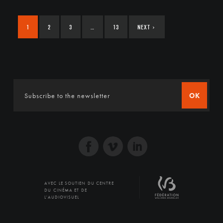
1
2
3
…
13
NEXT
›
OK
AVEC LE SOUTIEN DU CENTRE
DU CINÉMA ET DE
L'AUDIOVISUEL