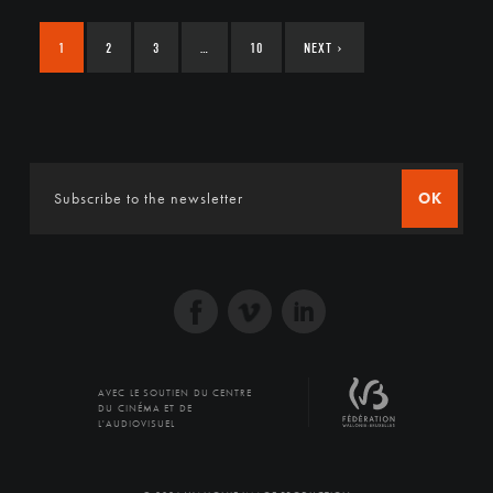
1
2
3
…
10
NEXT
›
OK
AVEC LE SOUTIEN DU CENTRE
DU CINÉMA ET DE
L'AUDIOVISUEL