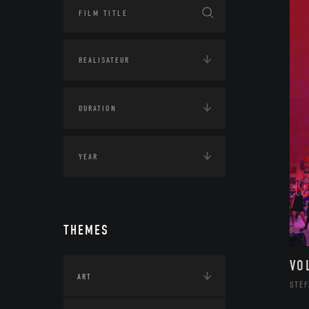
THEMES
VO
ART
STÉF