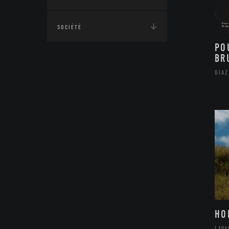
SOCIÉTÉ
PO
BR
DIAZ
HO
LAV