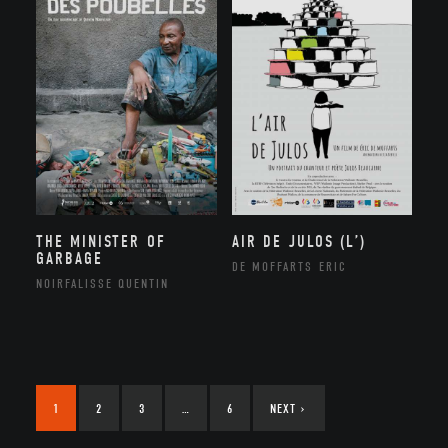
THE MINISTER OF
AIR DE JULOS (L’)
GARBAGE
DE MOFFARTS ERIC
NOIRFALISSE QUENTIN
1
2
3
…
6
NEXT
›