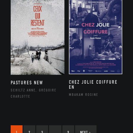
CHEZ JOLIE COIFFURE
PASTURES NEW
EN
SCHILTZ ANNE, GRÉGOIRE
MBAKAM ROSINE
CHARLOTTE
1
2
3
…
9
NEXT
›