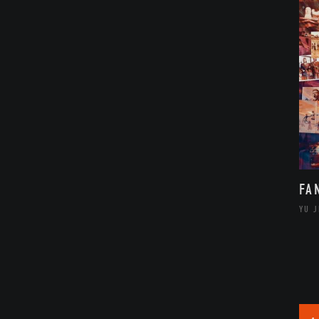
FA
YU 