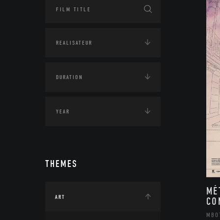
THEMES
MÉ
ART
CO
MBO