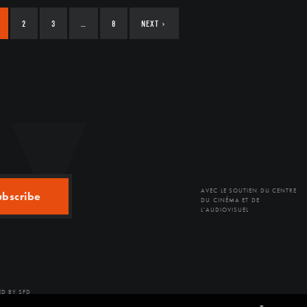
2
3
…
8
NEXT
›
AVEC LE SOUTIEN DU CENTRE
ubscribe
DU CINÉMA ET DE
L'AUDIOVISUEL
D BY SFD