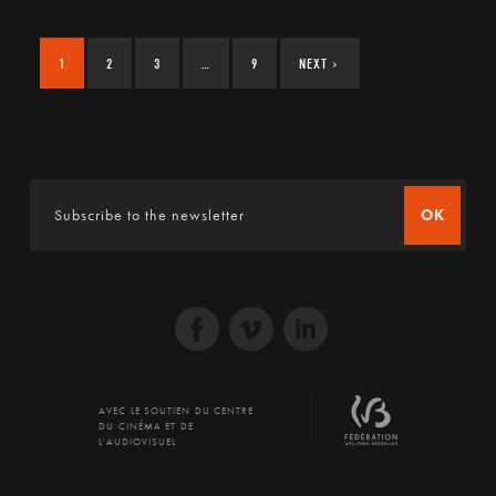
1
2
3
…
9
NEXT
›
OK
AVEC LE SOUTIEN DU CENTRE
DU CINÉMA ET DE
L'AUDIOVISUEL