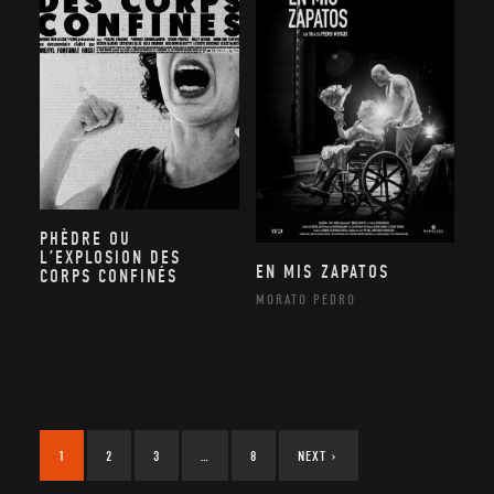
PHÈDRE OU
L’EXPLOSION DES
EN MIS ZAPATOS
CORPS CONFINÉS
MORATO PEDRO
1
2
3
…
8
NEXT
›