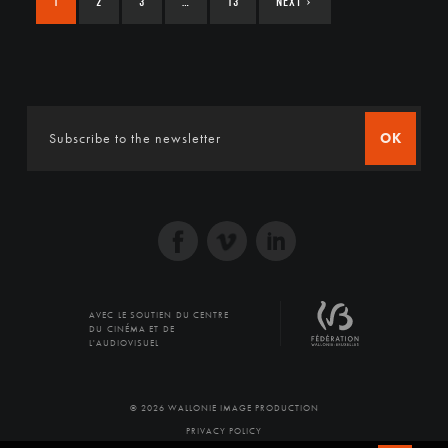
1
2
3
…
13
NEXT
›
OK
AVEC LE SOUTIEN DU CENTRE
DU CINÉMA ET DE
L'AUDIOVISUEL
© 2026 WALLONIE IMAGE PRODUCTION
PRIVACY POLICY