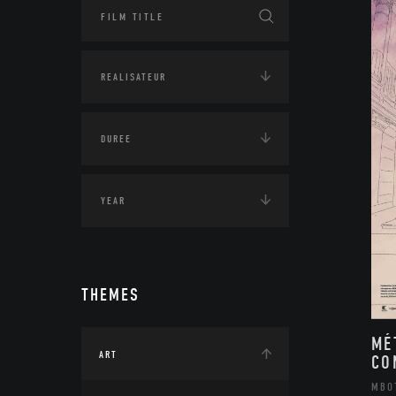
THEMES
MÉ
ART
CO
MBO