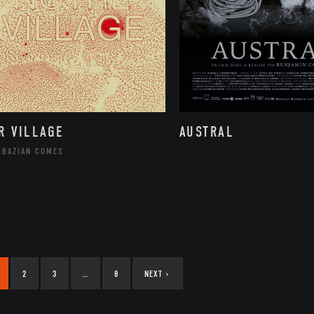
R VILLAGE
AUSTRAL
HBAZIAN COMES
2
3
…
8
NEXT
›