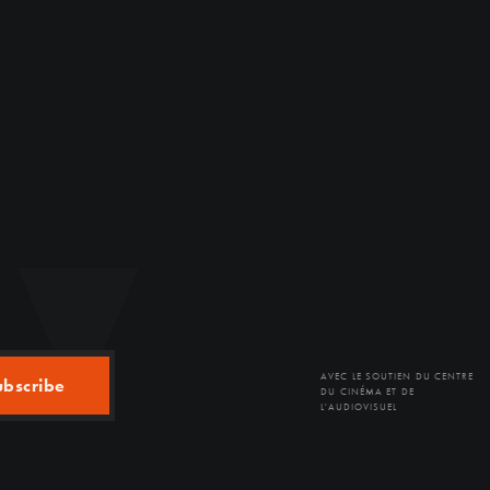
AVEC LE SOUTIEN DU CENTRE
ubscribe
DU CINÉMA ET DE
L'AUDIOVISUEL