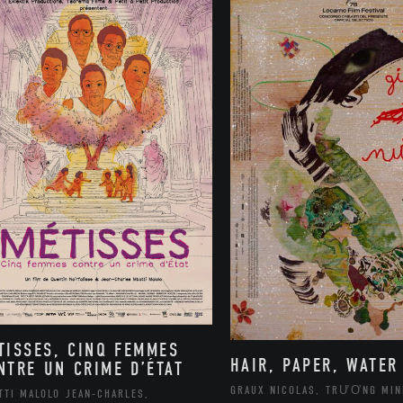
TISSES, CINQ FEMMES
HAIR, PAPER, WATER
NTRE UN CRIME D’ÉTAT
GRAUX NICOLAS, TRƯƠNG MIN
TTI MALOLO JEAN-CHARLES,