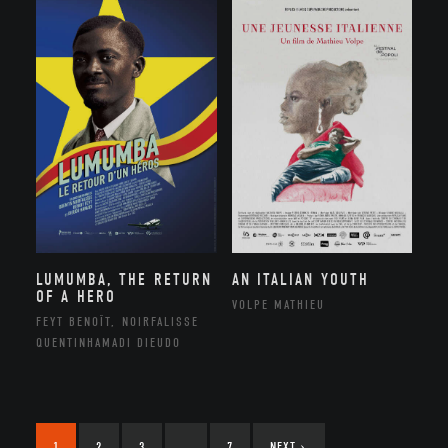
LUMUMBA, THE RETURN
AN ITALIAN YOUTH
OF A HERO
VOLPE MATHIEU
FEYT BENOÎT, NOIRFALISSE
QUENTINHAMADI DIEUDO
1
2
3
…
7
NEXT
›