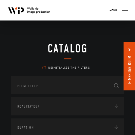
MENU
CATALOG
E-MEETING ROOM
RÉINITIALIZE THE FILTERS