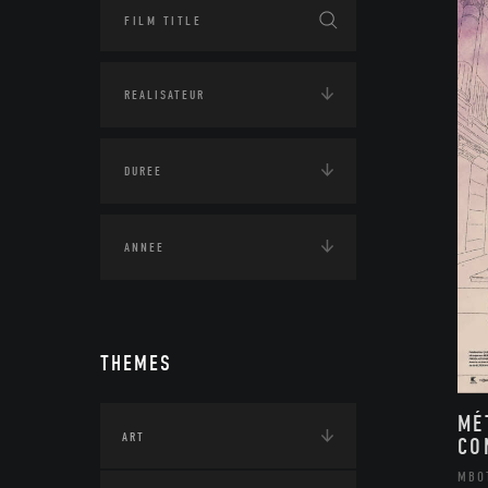
THEMES
MÉ
ART
CO
MBO