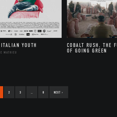
 ITALIAN YOUTH
COBALT RUSH, THE 
OF GOING GREEN
PE MATHIEU
2
3
…
8
NEXT
›