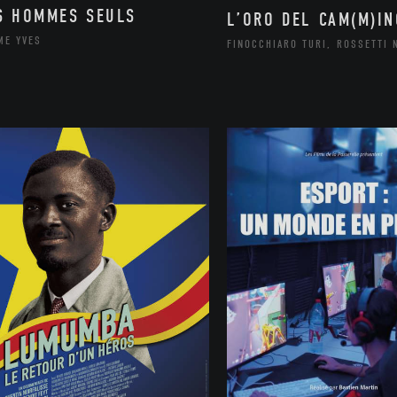
S HOMMES SEULS
L’ORO DEL CAM(M)IN
ME YVES
FINOCCHIARO TURI, ROSSETTI 