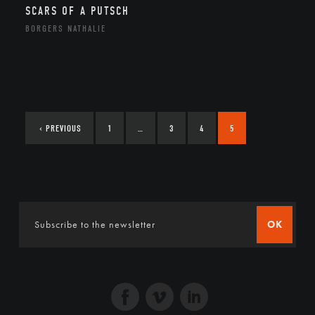
SCARS OF A PUTSCH
BORGERS NATHALIE
‹
PREVIOUS
1
…
3
4
5
OK