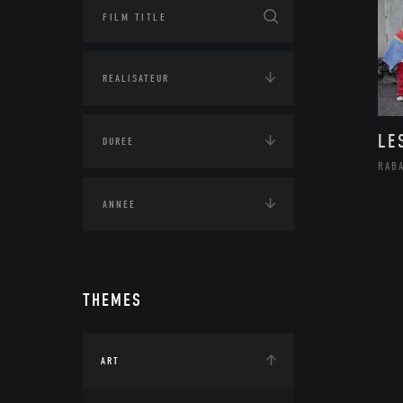
LE
RAB
THEMES
ART