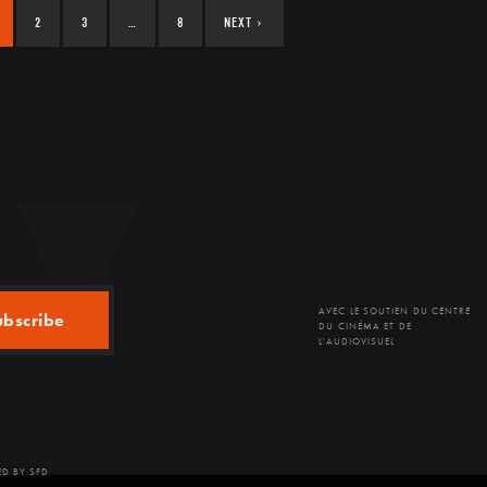
2
3
…
8
NEXT
›
AVEC LE SOUTIEN DU CENTRE
ubscribe
DU CINÉMA ET DE
L'AUDIOVISUEL
D BY SFD