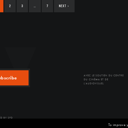
2
3
…
7
NEXT
›
AVEC LE SOUTIEN DU CENTRE
ubscribe
DU CINÉMA ET DE
L'AUDIOVISUEL
D BY SFD
To improve y