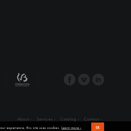
About
Services
Catalog
Contact
our experience, this site uses cookies
Learn more ›
OK