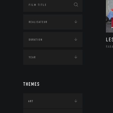
LE
RAB
THEMES
ART