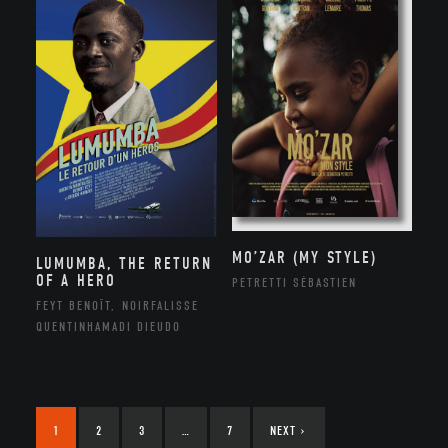
MO’ZAR (MY STYLE)
LUMUMBA, THE RETURN
OF A HERO
PETRETTI SÉBASTIEN
FEYT BENOÎT, NOIRFALISSE
QUENTINHAMADI DIEUDO
1
2
3
…
7
NEXT
›