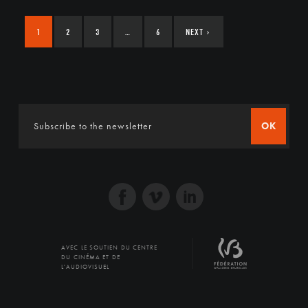
1
2
3
…
6
NEXT
›
OK
AVEC LE SOUTIEN DU CENTRE
DU CINÉMA ET DE
L'AUDIOVISUEL