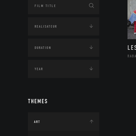
LE
RAB
THEMES
ART