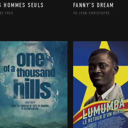
S HOMMES SEULS
FANNY’S DREAM
ME YVES
YU JEAN-CHRISTOPHE