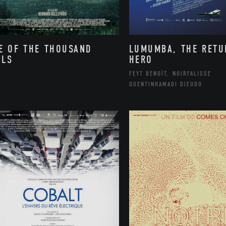
E OF THE THOUSAND
LUMUMBA, THE RETU
LLS
HERO
FEYT BENOÎT, NOIRFALISSE
QUENTINHAMADI DIEUDO