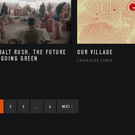
BALT RUSH, THE FUTURE
OUR VILLAGE
 GOING GREEN
CHAHBAZIAN COMES
2
3
…
6
NEXT
›