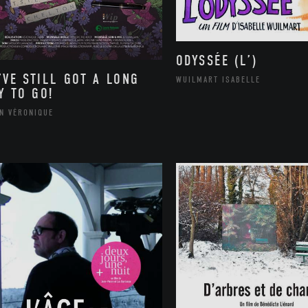
ODYSSÉE (L’)
’VE STILL GOT A LONG
WUILMART ISABELLE
Y TO GO!
IN VÉRONIQUE