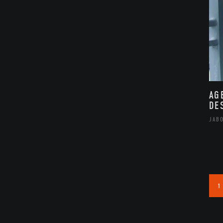
AG
DE
JAB
1