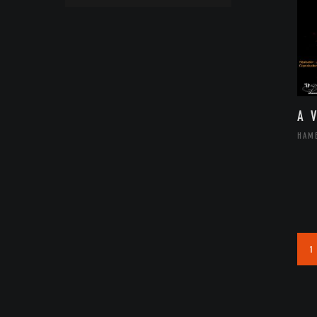
A 
HAM
1