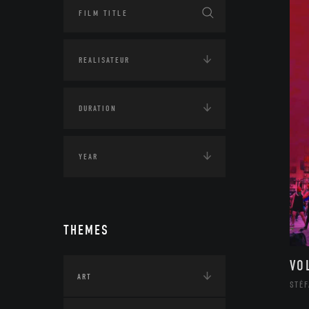
THEMES
VO
ART
STÉF