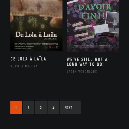
DE LOLA À LAÏLA
WE’VE STILL GOT A
LONG WAY TO GO!
BOCHET MILENA
JADIN VÉRONIQUE
1
2
3
4
NEXT
›