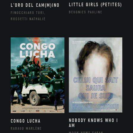
LITTLE GIRLS (PETITES)
L’ORO DEL CAM(M)INO
BEUGNIES PAULINE
FINOCCHIARO TURI,
ROSSETTI NATHALIE
NOBODY KNOWS WHO I
CONGO LUCHA
AM
RABAUD MARLÈNE
MOON-HOWE SARAH