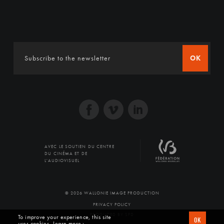
OK
AVEC LE SOUTIEN DU CENTRE
DU CINÉMA ET DE
L'AUDIOVISUEL
© 2026 WALLONIE IMAGE PRODUCTION
PRIVACY POLICY
PRODUCED BY SFD
To improve your experience, this site
OK
uses cookies
Learn more ›