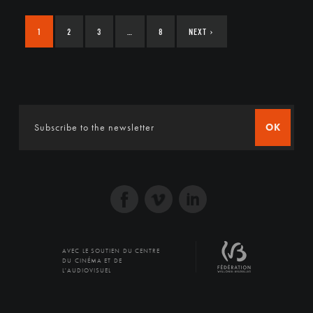
1
2
3
…
8
NEXT
›
OK
AVEC LE SOUTIEN DU CENTRE
DU CINÉMA ET DE
L'AUDIOVISUEL