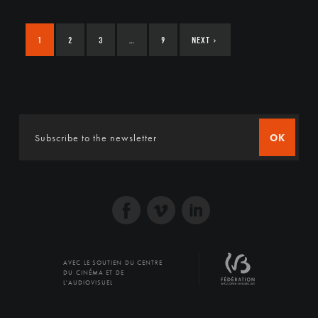
1
2
3
…
9
NEXT
›
OK
AVEC LE SOUTIEN DU CENTRE
DU CINÉMA ET DE
L'AUDIOVISUEL