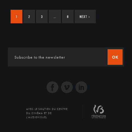
1
2
3
…
8
NEXT
›
OK
AVEC LE SOUTIEN DU CENTRE
DU CINÉMA ET DE
L'AUDIOVISUEL