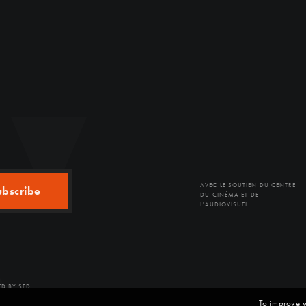
AVEC LE SOUTIEN DU CENTRE
ubscribe
DU CINÉMA ET DE
L'AUDIOVISUEL
D BY SFD
To improve y