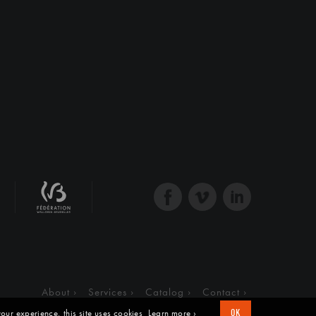
About
Services
Catalog
Contact
our experience, this site uses cookies
Learn more ›
OK