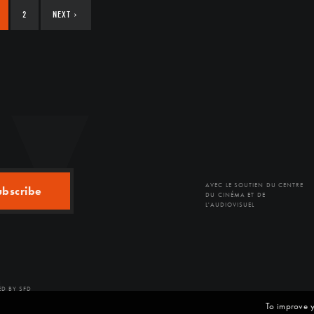
2
NEXT
›
AVEC LE SOUTIEN DU CENTRE
ubscribe
DU CINÉMA ET DE
L'AUDIOVISUEL
D BY SFD
To improve y