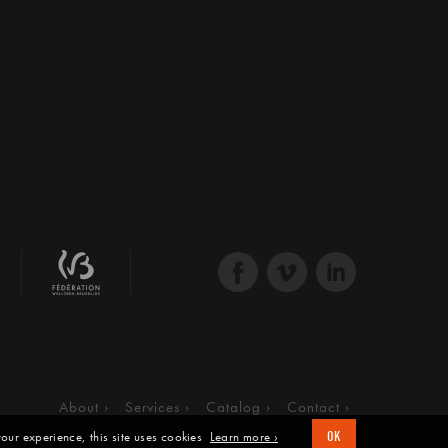
About
Services
Catalog
Contact
our experience, this site uses cookies
Learn more ›
OK