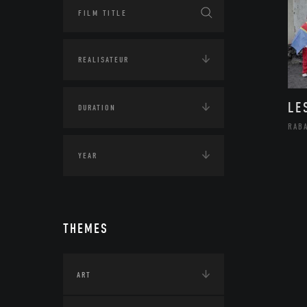
LE
RAB
THEMES
ART