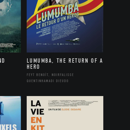
ND
LUMUMBA, THE RETURN OF A
HERO
FEYT BENOÎT, NOIRFALISSE
QUENTINHAMADI DIEUDO