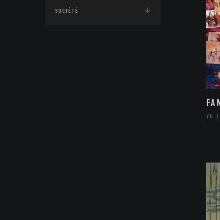
SOCIÉTÉ
FA
YU 