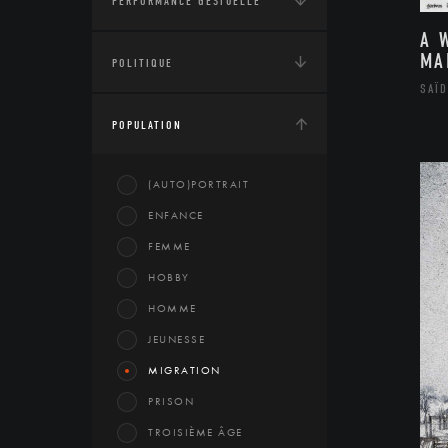
PERFORMANCE GESTUELLE
A 
MA
POLITIQUE
SAÏD
POPULATION
(AUTO)PORTRAIT
ENFANCE
FEMME
HOBBY
HOMME
JEUNESSE
MIGRATION
PRISON
TROISIÈME ÂGE