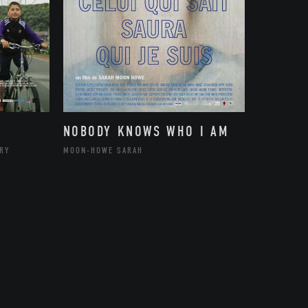
NOBODY KNOWS WHO I AM
RRY
MOON-HOWE SARAH