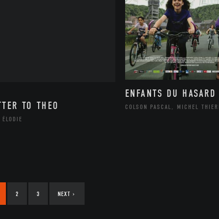
ENFANTS DU HASARD
TTER TO THEO
COLSON PASCAL, MICHEL THIE
 ÉLODIE
2
3
NEXT
›