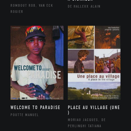
ROMBOUT ROB, VAN ECK
DE HALLEUX ALAIN
ROGIER
WELCOME TO PARADISE
PLACE AU VILLAGE (UNE
)
POUTTE MANUEL
MORIAU JACQUES, DE
PERLINGHI TATIANA