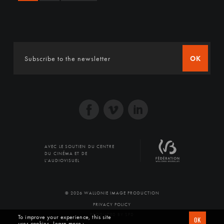
OK
AVEC LE SOUTIEN DU CENTRE
DU CINÉMA ET DE
L'AUDIOVISUEL
© 2026 WALLONIE IMAGE PRODUCTION
PRIVACY POLICY
PRODUCED BY SFD
To improve your experience, this site
OK
uses cookies
Learn more ›