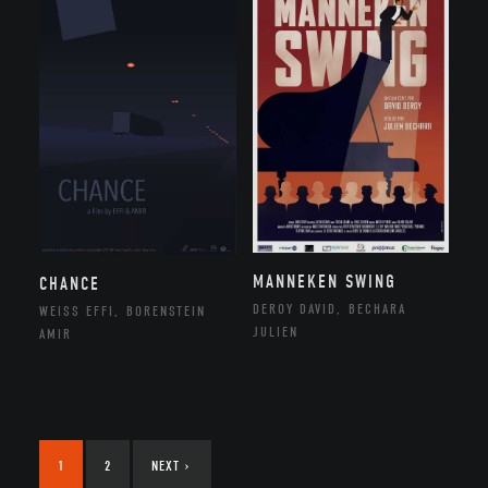
MANNEKEN SWING
CHANCE
DEROY DAVID, BECHARA
WEISS EFFI, BORENSTEIN
JULIEN
AMIR
1
2
NEXT
›