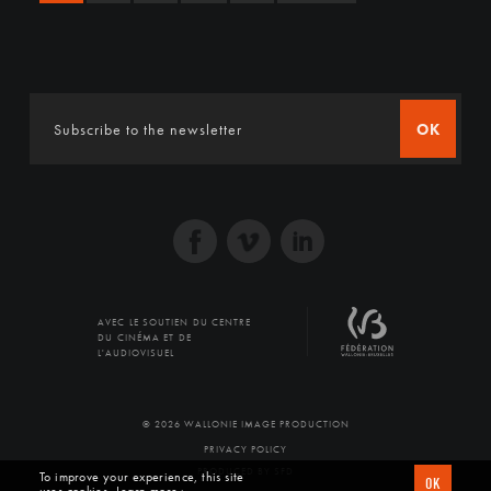
OK
AVEC LE SOUTIEN DU CENTRE
DU CINÉMA ET DE
L'AUDIOVISUEL
© 2026 WALLONIE IMAGE PRODUCTION
PRIVACY POLICY
PRODUCED BY SFD
To improve your experience, this site
OK
uses cookies
Learn more ›