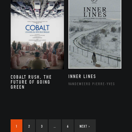
INNER LINES
COBALT RUSH, THE
FUTURE OF GOING
VANDEWEERD PIERRE-YVES
GREEN
1
2
3
…
6
NEXT
›