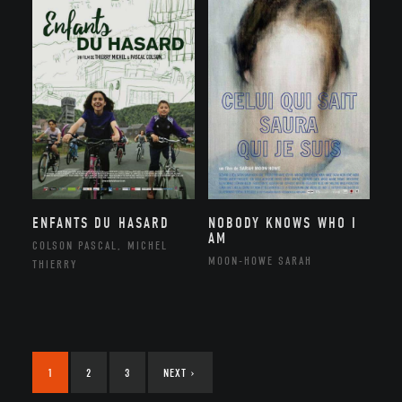
ENFANTS DU HASARD
NOBODY KNOWS WHO I
AM
COLSON PASCAL, MICHEL
MOON-HOWE SARAH
THIERRY
1
2
3
NEXT
›