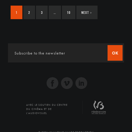
1
2
3
…
10
NEXT
›
OK
AVEC LE SOUTIEN DU CENTRE
DU CINÉMA ET DE
L'AUDIOVISUEL