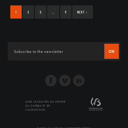
1
2
3
…
9
NEXT
›
OK
AVEC LE SOUTIEN DU CENTRE
DU CINÉMA ET DE
L'AUDIOVISUEL