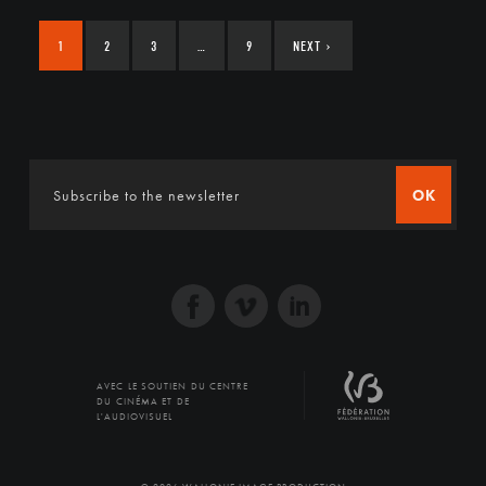
1
2
3
…
9
NEXT
›
OK
AVEC LE SOUTIEN DU CENTRE
DU CINÉMA ET DE
L'AUDIOVISUEL